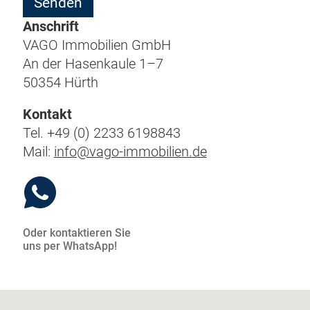
Anschrift
VAGO Immo­bi­li­en GmbH
An der Hasen­kau­le 1–7
50354 Hürth
Kon­takt
Tel. +49 (0) 2233 6198843
Mail:
info@vago-immobilien.de
Oder kon­tak­tie­ren Sie
uns per WhatsApp!