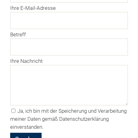
Ihre E‑Mail-Adres­se
Betreff
Ihre Nachricht
Bit­te las­se die­ses Feld leer.
Ja, ich bin mit der Spei­che­rung und Ver­ar­bei­tung
mei­ner Daten gemäß Daten­schutz­er­klä­rung
einverstanden.